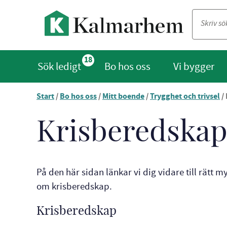
18
Sök ledigt
Bo hos oss
Vi bygger
Start
/
Bo hos oss
/
Mitt boende
/
Trygghet och trivsel
/
Du
är
nu
Krisberedska
vid
innehållet
På den här sidan länkar vi dig vidare till rätt 
om krisberedskap.
Krisberedskap