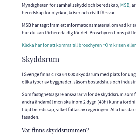
Myndigheten för samhällsskydd och beredskap,
MSB
, ä
beredskap för olyckor, kriser och civilt försvar.
MSB har tagit fram ett informationsmaterial om vad kr
hur du kan förbereda dig för det. Broschyren finns på fl
Klicka här för att komma till broschyren ”Om krisen ell
Skyddsrum
I Sverige finns cirka 64 000 skyddsrum med plats för u
olika typer av byggnader, såsom bostadshus och industri
Som fastighetsägare ansvarar vi för de skyddsrum som fin
andra ändamål men ska inom 2 dygn (48h) kunna iordning
höjd beredskap, vilket fattas av regeringen. Alla hus d
fasaden.
Var finns skyddsrummen?