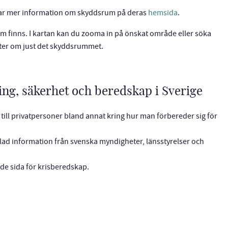
ar mer information om skyddsrum på deras
hemsida
.
rum finns. I kartan kan du zooma in på önskat område eller söka
ifter om just det skyddsrummet.
ing, säkerhet och beredskap i Sverige
ill privatpersoner bland annat kring hur man förbereder sig för
lad information från svenska myndigheter, länsstyrelser och
e sida för krisberedskap.