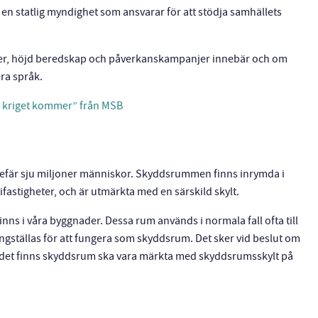
r en statlig myndighet som ansvarar för att stödja samhällets
iser, höjd beredskap och påverkanskampanjer innebär och om
era språk.
er kriget kommer” från MSB
ngefär sju miljoner människor. Skyddsrummen finns inrymda i
fastigheter, och är utmärkta med en särskild skylt.
ns i våra byggnader. Dessa rum används i normala fall ofta till
ställas för att fungera som skyddsrum. Det sker vid beslut om
är det finns skyddsrum ska vara märkta med skyddsrumsskylt på