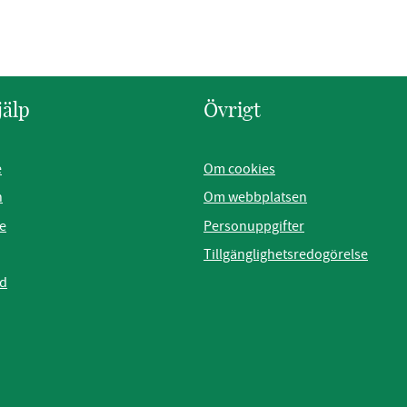
jälp
Övrigt
e
Om cookies
n
Om webbplatsen
e
Personuppgifter
Tillgänglighetsredogörelse
ad