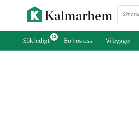
18
Sök ledigt
Bo hos oss
Vi bygger