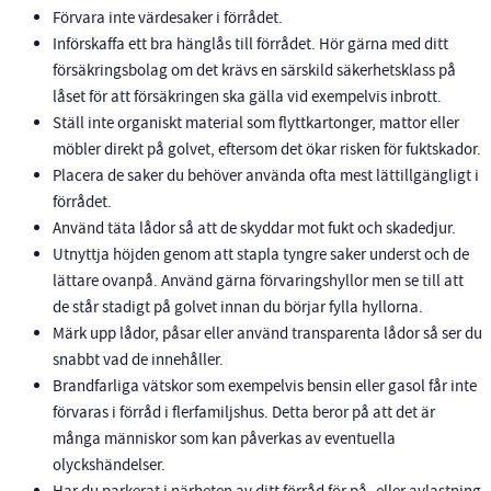
Förvara inte värdesaker i förrådet.
Införskaffa ett bra hänglås till förrådet. Hör gärna med ditt
försäkringsbolag om det krävs en särskild säkerhetsklass på
låset för att försäkringen ska gälla vid exempelvis inbrott.
Ställ inte organiskt material som flyttkartonger, mattor eller
möbler direkt på golvet, eftersom det ökar risken för fuktskador.
Placera de saker du behöver använda ofta mest lättillgängligt i
förrådet.
Använd täta lådor så att de skyddar mot fukt och skadedjur.
Utnyttja höjden genom att stapla tyngre saker underst och de
lättare ovanpå. Använd gärna förvaringshyllor men se till att
de står stadigt på golvet innan du börjar fylla hyllorna.
Märk upp lådor, påsar eller använd transparenta lådor så ser du
snabbt vad de innehåller.
Brandfarliga vätskor som exempelvis bensin eller gasol får inte
förvaras i förråd i flerfamiljshus. Detta beror på att det är
många människor som kan påverkas av eventuella
olyckshändelser.
Har du parkerat i närheten av ditt förråd för på- eller avlastning