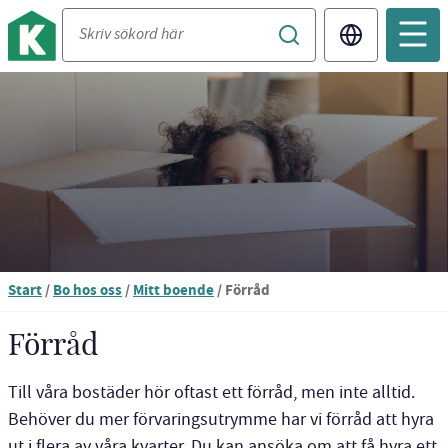
Translate
Du
Start
/
Bo hos oss
/
Mitt boende
/
Förråd
är
nu
Förråd
vid
innehållet
Till våra bostäder hör oftast ett förråd, men inte alltid.
Behöver du mer förvaringsutrymme har vi förråd att hyra
ut i flera av våra kvarter. Du kan ansöka om att få hyra ett