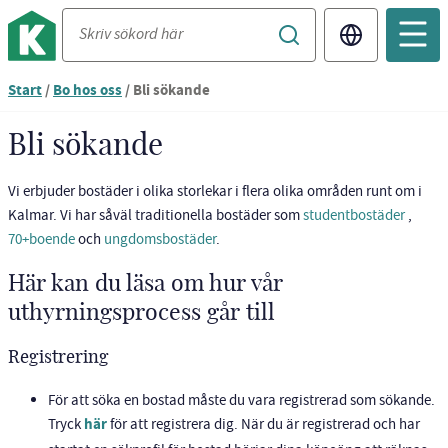
Translate
Du
Start
/
Bo hos oss
/
Bli sökande
är
nu
Bli sökande
vid
innehållet
Vi erbjuder bostäder i olika storlekar i flera olika områden runt om i
Kalmar. Vi har såväl traditionella bostäder som
studentbostäder
,
70+boende
och
ungdomsbostäder
.
Här kan du läsa om hur vår
uthyrningsprocess går till
Registrering
För att söka en bostad måste du vara registrerad som sökande.
Tryck
här
för att registrera dig. När du är registrerad och har