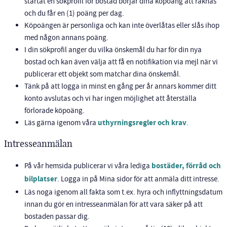
startat en sökprofil för bostad börjar dina köpoäng att räknas
och du får en (1) poäng per dag.
Köpoängen är personliga och kan inte överlåtas eller slås ihop
med någon annans poäng.
I din sökprofil anger du vilka önskemål du har för din nya
bostad och kan även välja att få en notifikation via mejl när vi
publicerar ett objekt som matchar dina önskemål.
Tänk på att logga in minst en gång per år annars kommer ditt
konto avslutas och vi har ingen möjlighet att återställa
förlorade köpoäng.
Läs gärna igenom våra
uthyrningsregler och krav
.
Intresseanmälan
På vår hemsida publicerar vi våra lediga
bostäder, förråd och
bilplatser
. Logga in på Mina sidor för att anmäla ditt intresse.
Läs noga igenom all fakta som t.ex. hyra och inflyttningsdatum
innan du gör en intresseanmälan för att vara säker på att
bostaden passar dig.