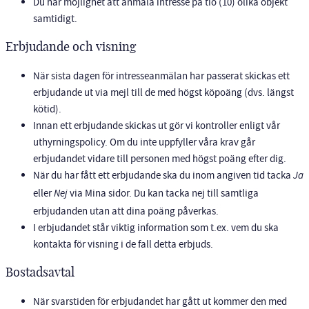
Du har möjlighet att anmäla intresse på tio (10) olika objekt
samtidigt.
Erbjudande och visning
När sista dagen för intresseanmälan har passerat skickas ett
erbjudande ut via mejl till de med högst köpoäng (dvs. längst
kötid).
Innan ett erbjudande skickas ut gör vi kontroller enligt vår
uthyrningspolicy. Om du inte uppfyller våra krav går
erbjudandet vidare till personen med högst poäng efter dig.
När du har fått ett erbjudande ska du inom angiven tid tacka
Ja
eller
Nej
via Mina sidor. Du kan tacka nej till samtliga
erbjudanden utan att dina poäng påverkas.
I erbjudandet står viktig information som t.ex. vem du ska
kontakta för visning i de fall detta erbjuds.
Bostadsavtal
När svarstiden för erbjudandet har gått ut kommer den med