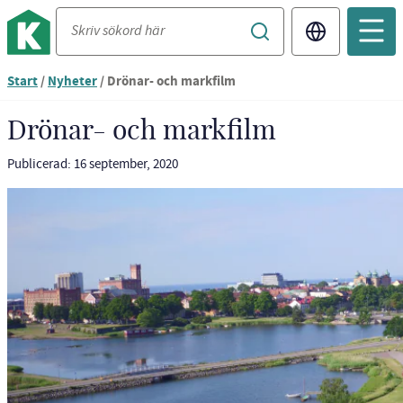
Translate
Du
Start
/
Nyheter
/
Drönar- och markfilm
är
nu
Drönar- och markfilm
vid
innehållet
Publicerad: 16 september, 2020