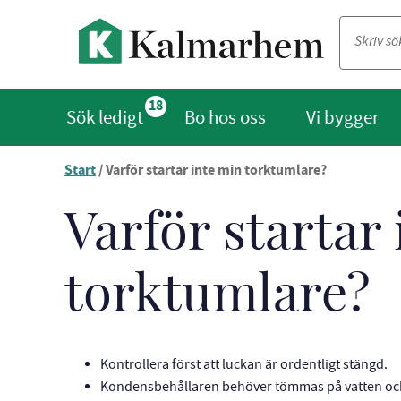
18
Sök ledigt
Bo hos oss
Vi bygger
Start
/
Varför startar inte min torktumlare?
Du
är
nu
Varför startar
vid
innehållet
torktumlare?
Kontrollera först att luckan är ordentligt stängd.
Kondensbehållaren behöver tömmas på vatten och de