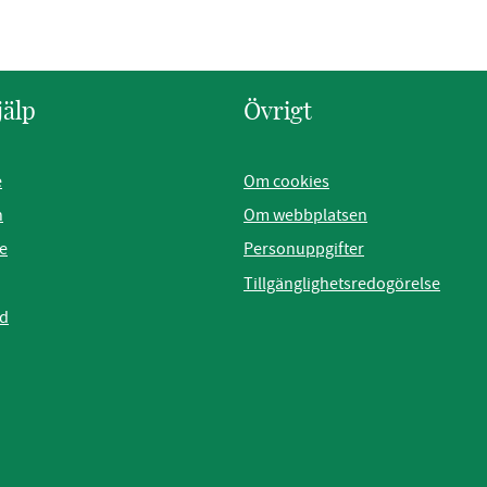
jälp
Övrigt
e
Om cookies
n
Om webbplatsen
e
Personuppgifter
Tillgänglighetsredogörelse
ad