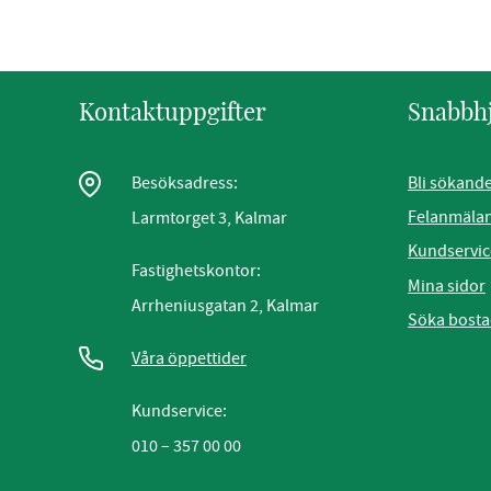
Kontaktuppgifter
Snabbh
Bli sökand
Besöksadress:
Felanmäla
Larmtorget 3, Kalmar
Kundservic
Fastighetskontor:
Mina sidor
Arrheniusgatan 2, Kalmar
Söka bost
Våra öppettider
Kundservice:
010 – 357 00 00