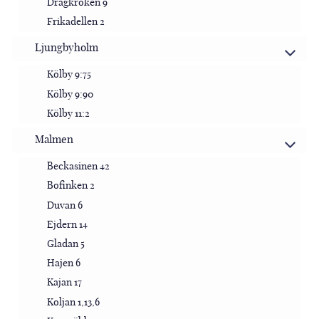
Dragkroken 9
Frikadellen 2
Ljungbyholm
Kölby 9:75
Kölby 9:90
Kölby 11:2
Malmen
Beckasinen 42
Bofinken 2
Duvan 6
Ejdern 14
Gladan 5
Hajen 6
Kajan 17
Koljan 1,13,6