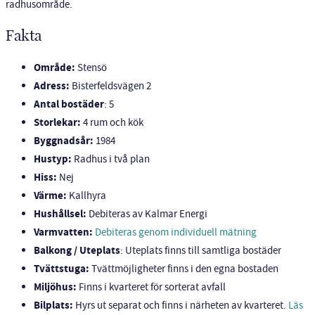
radhusområde.
Fakta
Område:
Stensö
Adress:
Bisterfeldsvägen 2
Antal bostäder
: 5
Storlekar:
4 rum och kök
Byggnadsår:
1984
Hustyp:
Radhus i två plan
Hiss:
Nej
Värme:
Kallhyra
Hushållsel:
Debiteras av Kalmar Energi
Varmvatten:
Debiteras genom individuell mätning
Balkong / Uteplats
: Uteplats finns till samtliga bostäder
Tvättstuga:
Tvättmöjligheter finns i den egna bostaden
Miljöhus:
Finns i kvarteret för sorterat avfall
Bilplats:
Hyrs ut separat och finns i närheten av kvarteret.
Läs