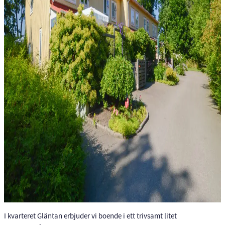
I kvarteret Gläntan erbjuder vi boende i ett trivsamt litet