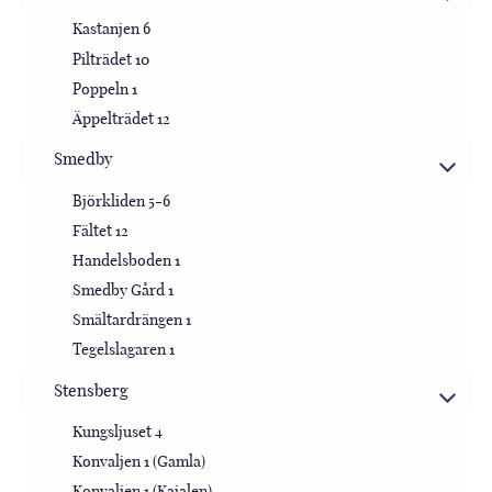
Kastanjen 6
Pilträdet 10
Poppeln 1
Äppelträdet 12
Smedby
Björkliden 5-6
Fältet 12
Handelsboden 1
Smedby Gård 1
Smältardrängen 1
Tegelslagaren 1
Stensberg
Kungsljuset 4
Konvaljen 1 (Gamla)
Konvaljen 1 (Kajalen)