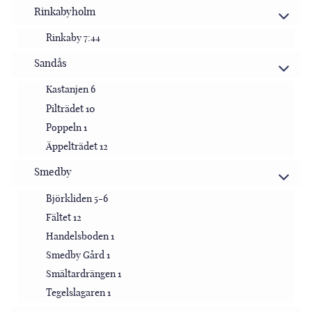
Rinkabyholm
Rinkaby 7:44
Sandås
Kastanjen 6
Pilträdet 10
Poppeln 1
Äppelträdet 12
Smedby
Björkliden 5-6
Fältet 12
Handelsboden 1
Smedby Gård 1
Smältardrängen 1
Tegelslagaren 1