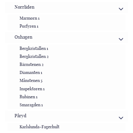
Norrliden
Marmorn 1
Porfyren 1
Oxhagen
Bergkristallen 1
Bergkristallen 2
Bärnstenen 2
Diamanten 1
Månstenen 5
Inspektoren 1
Rubinen 1
Smaragden 1
Påryd
Karlslunda-Fagerhult