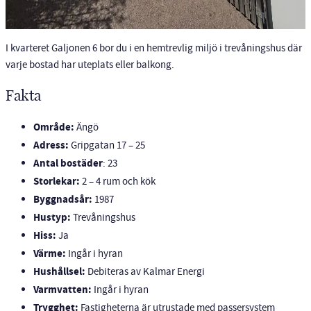
I kvarteret Galjonen 6 bor du i en hemtrevlig miljö i trevåningshus där
varje bostad har uteplats eller balkong.
Fakta
Område:
Ängö
Adress:
Gripgatan 17 – 25
Antal bostäder
: 23
Storlekar:
2 – 4 rum och kök
Byggnadsår:
1987
Hustyp:
Trevåningshus
Hiss:
Ja
Värme:
Ingår i hyran
Hushållsel:
Debiteras av Kalmar Energi
Varmvatten:
Ingår i hyran
Trygghet:
Fastigheterna är utrustade med passersystem