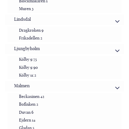
Blockmakaren 1
Muren 3
Lindsdal
Dragkroken 9
Frikadellen 2
Ljungbyholm
Kölby 9:75
Kölby 9:90
Kölby 11:2
Malmen
Beckasinen 42
Bofinken 2
Duvan 6
Ejdern 14
Gladan 5