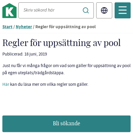
Translate
Du
Start
/
Nyheter
/
Regler för uppsättning av pool
är
nu
Regler för uppsättning av pool
vid
innehållet
Publicerad: 18 juni, 2019
Just nu får vi många frågor om vad som gäller för uppsättning av pool
på egen uteplats/trädgårdstäppa.
Här
kan du läsa mer om vilka regler som gäller.
Bli sökande