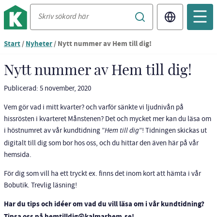
Translate
Du
Start
/
Nyheter
/
Nytt nummer av Hem till dig!
är
nu
Nytt nummer av Hem till dig!
vid
innehållet
Publicerad: 5 november, 2020
Vem gör vad i mitt kvarter? och varför sänkte vi ljudnivån på
hissrösten i kvarteret Månstenen? Det och mycket mer kan du läsa om
i höstnumret av vår kundtidning ”
Hem till dig
”! Tidningen skickas ut
digitalt till dig som bor hos oss, och du hittar den även här på vår
hemsida.
För dig som vill ha ett tryckt ex. finns det inom kort att hämta i vår
Bobutik. Trevlig läsning!
Har du tips och idéer om vad du vill läsa om i vår kundtidning?