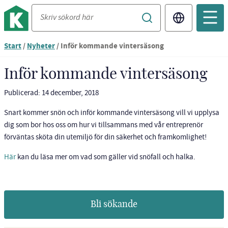
Translate
Du
Start
/
Nyheter
/
Inför kommande vintersäsong
är
nu
Inför kommande vintersäsong
vid
innehållet
Publicerad: 14 december, 2018
Snart kommer snön och inför kommande vintersäsong vill vi upplysa
dig som bor hos oss om hur vi tillsammans med vår entreprenör
förväntas sköta din utemiljö för din säkerhet och framkomlighet!
Här
kan du läsa mer om vad som gäller vid snöfall och halka.
Bli sökande