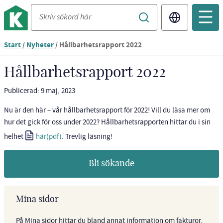
Translate
Du
Start
/
Nyheter
/
Hållbarhetsrapport 2022
är
nu
Hållbarhetsrapport 2022
vid
innehållet
Publicerad: 9 maj, 2023
Nu är den här – vår hållbarhetsrapport för 2022! Vill du läsa mer om
hur det gick för oss under 2022? Hållbarhetsrapporten hittar du i sin
helhet
här
. Trevlig läsning!
Bli sökande
Mina sidor
På Mina sidor hittar du bland annat information om fakturor,