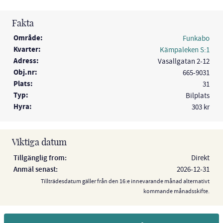
Fakta
Område:
Funkabo
Kvarter:
Kämpaleken S:1
Adress:
Vasallgatan 2-12
Obj.nr:
665-9031
Plats:
31
Typ:
Bilplats
Hyra:
303 kr
Viktiga datum
Tillgänglig from:
Direkt
Anmäl senast:
2026-12-31
Tillträdesdatum gäller från den 16:e innevarande månad alternativt
kommande månadsskifte.