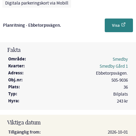
Digitala parkeringskort via Mobill
Planritning - Ebbetorpsvägen.
Visa
Fakta
Område:
Smedby
Kvarter:
Smedby Gård 1
Adress:
Ebbetorpsvägen.
Obj.nr:
505-9036
Plats:
36
Typ:
Bilplats
Hyra:
243 kr
Viktiga datum
Tillgänglig from:
2026-10-01