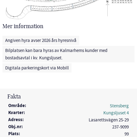
Mer information
Angiven hyra avser 2026 års hyresnivå
Bilplatsen kan bara hyras av Kalmarhems kunder med
bostadsavtal i kv. Kungsljuset.
Digitala parkeringskort via Mobill
Fakta
Område:
Stensberg
Kvarter:
Kungsljuset 4
Adress:
Lasarettsvägen 25-29
Obj.nr:
237-9099
Plats:
99