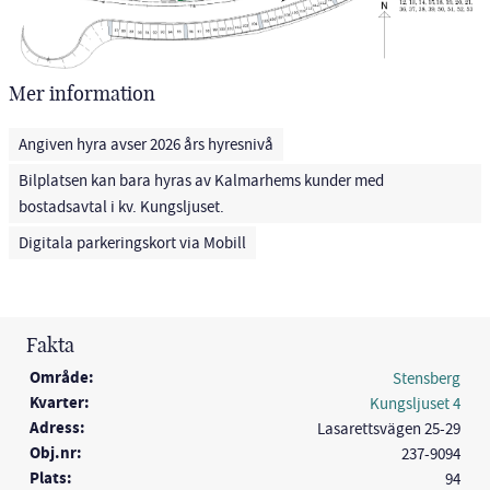
Mer information
Angiven hyra avser 2026 års hyresnivå
Bilplatsen kan bara hyras av Kalmarhems kunder med
bostadsavtal i kv. Kungsljuset.
Digitala parkeringskort via Mobill
Fakta
Område:
Stensberg
Kvarter:
Kungsljuset 4
Adress:
Lasarettsvägen 25-29
Obj.nr:
237-9094
Plats:
94