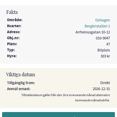
Fakta
Område:
Oxhagen
Kvarter:
Bergkristallen 1
Adress:
Arrheniusgatan 10-12
Obj.nr:
010-9047
Plats:
47
Typ:
Bilplats
Hyra:
303 kr
Viktiga datum
Tillgänglig from:
Direkt
Anmäl senast:
2026-12-31
Tillträdesdatum gäller från den 16:e innevarande månad alternativt
kommande månadsskifte.