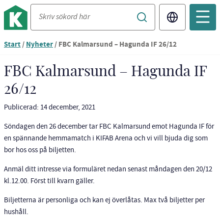
Translate
Du
Start
/
Nyheter
/
FBC Kalmarsund – Hagunda IF 26/12
är
nu
FBC Kalmarsund – Hagunda IF
vid
26/12
innehållet
Publicerad: 14 december, 2021
Söndagen den 26 december tar FBC Kalmarsund emot Hagunda IF för
en spännande hemmamatch i KIFAB Arena och vi vill bjuda dig som
bor hos oss på biljetten.
Anmäl ditt intresse via formuläret nedan senast måndagen den 20/12
kl.12.00. Först till kvarn gäller.
Biljetterna är personliga och kan ej överlåtas. Max två biljetter per
hushåll.