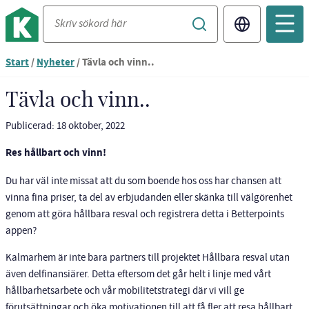
Translate
Du
Start
/
Nyheter
/
Tävla och vinn..
är
nu
Tävla och vinn..
vid
innehållet
Publicerad: 18 oktober, 2022
Res hållbart och vinn!
Du har väl inte missat att du som boende hos oss har chansen att
vinna fina priser, ta del av erbjudanden eller skänka till välgörenhet
genom att göra hållbara resval och registrera detta i Betterpoints
appen?
Kalmarhem är inte bara partners till projektet Hållbara resval utan
även delfinansiärer. Detta eftersom det går helt i linje med vårt
hållbarhetsarbete och vår mobilitetstrategi där vi vill ge
förutsättningar och öka motivationen till att få fler att resa hållbart.