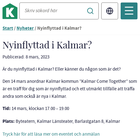
Translate
Du
Start
/
Nyheter
/
Nyinflyttad i Kalmar?
är
nu
Nyinflyttad i Kalmar?
vid
innehållet
Publicerad: 8 mars, 2023
Är du nyinflyttad i Kalmar? Eller känner du någon som är det?
Den 14 mars anordnar Kalmar kommun ”Kalmar Come Together” som
är en träff för dig som är nyinflyttad och ett utmärkt tillfälle att träffa
andra som också är nya i Kalmar.
Tid:
14 mars, klockan 17.00 – 19.00
Plats:
Byteatern, Kalmar Länsteater, Barlastgatan 8, Kalmar
Tryck här för att läsa mer om eventet och anmälan