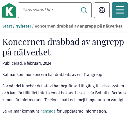
Translate
Du
Start
/
Nyheter
/
Koncernen drabbad av angrepp på nätverket
är
nu
Koncernen drabbad av angrepp
vid
på nätverket
innehållet
Publicerad: 6 februari, 2024
Kalmar kommunkoncern har drabbats av en IT-angrepp.
För vår del innebär det att vi har begränsad tillgång till vissa system
och kan för tillfället inte ta emot bokade besök i vår Bobutik. Berörda
kunder är informerade. Telefon, chatt och mejl fungerar som vanligt.
Se Kalmar kommuns
hemsida
för uppdaterad information.