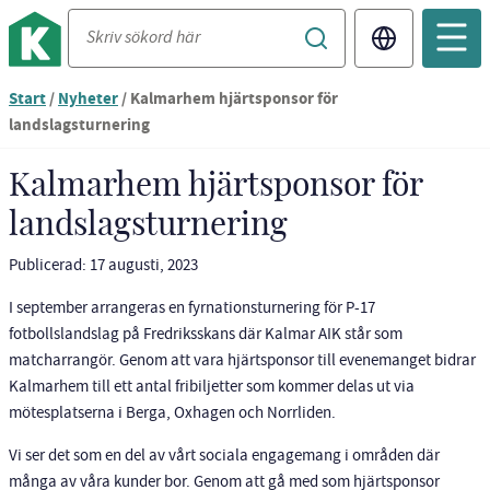
Translate
Du
Start
/
Nyheter
/
Kalmarhem hjärtsponsor för
är
landslagsturnering
nu
vid
Kalmarhem hjärtsponsor för
innehållet
landslagsturnering
Publicerad: 17 augusti, 2023
I september arrangeras en fyrnationsturnering för P-17
fotbollslandslag på Fredriksskans där Kalmar AIK står som
matcharrangör. Genom att vara hjärtsponsor till evenemanget bidrar
Kalmarhem till ett antal fribiljetter som kommer delas ut via
mötesplatserna i Berga, Oxhagen och Norrliden.
Vi ser det som en del av vårt sociala engagemang i områden där
många av våra kunder bor. Genom att gå med som hjärtsponsor