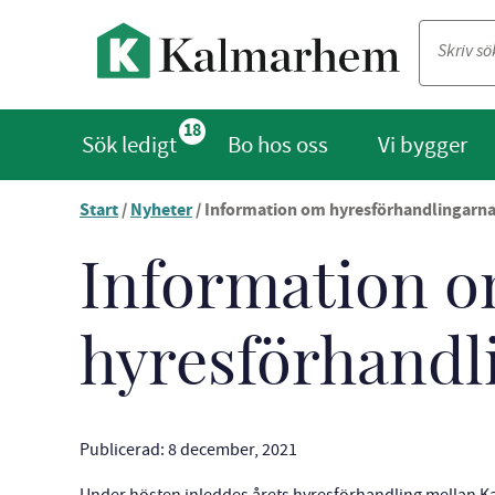
18
Sök ledigt
Bo hos oss
Vi bygger
Start
/
Nyheter
/
Information om hyresförhandlingarna
Du
är
nu
Information 
vid
innehållet
hyresförhandl
Publicerad: 8 december, 2021