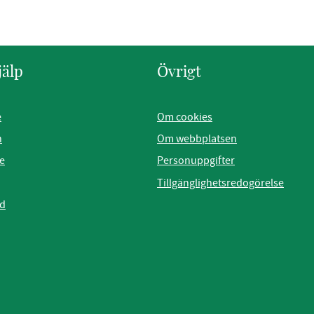
jälp
Övrigt
e
Om cookies
n
Om webbplatsen
e
Personuppgifter
Tillgänglighetsredogörelse
ad