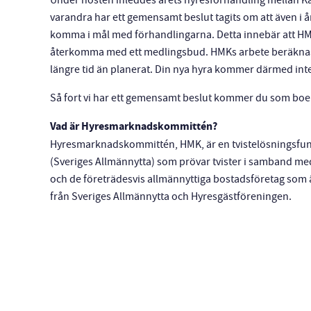
Under hösten inleddes årets hyresförhandling mellan Ka
varandra har ett gemensamt beslut tagits om att även i 
komma i mål med förhandlingarna. Detta innebär att HM
återkomma med ett medlingsbud. HMKs arbete beräknas
längre tid än planerat. Din nya hyra kommer därmed inte 
Så fort vi har ett gemensamt beslut kommer du som boen
Vad är Hyresmarknadskommittén?
Hyresmarknadskommittén, HMK, är en tvistelösningsfun
(Sveriges Allmännytta) som prövar tvister i samband m
och de företrädesvis allmännyttiga bostadsföretag som
från Sveriges Allmännytta och Hyresgästföreningen.