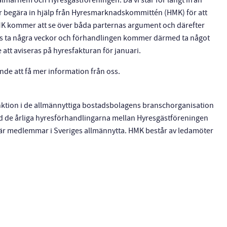
lmarhem och Hyresgästföreningen. Då vi står för långt ifrån
år begära in hjälp från Hyresmarknadskommittén (HMK) för att
K kommer att se över båda parternas argument och därefter
 ta några veckor och förhandlingen kommer därmed ta något
att aviseras på hyresfakturan för januari.
de att få mer information från oss.
ktion i de allmännyttiga bostadsbolagens branschorganisation
ed de årliga hyresförhandlingarna mellan Hyresgästföreningen
 är medlemmar i Sveriges allmännytta. HMK består av ledamöter