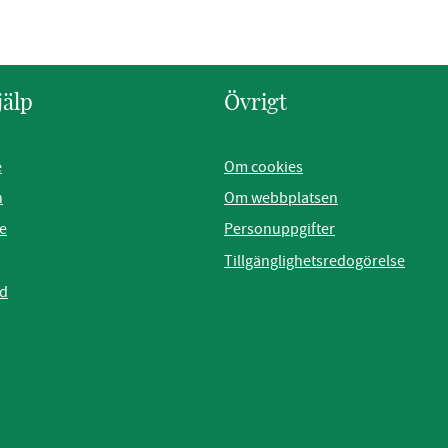
jälp
Övrigt
e
Om cookies
n
Om webbplatsen
e
Personuppgifter
Tillgänglighetsredogörelse
ad