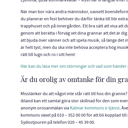
Ljumma, ljusa sommarkvällar – visst har vi längtat efter
När man bor nära andra människor, oavsett boendeform, 
du planerar en fest behöver du därför tänka till lite extr
trapphuset och på innergården. Ett bra sätt att visa att d
genom att berätta i förväg vet dina grannar att det är dig 
att bjuda över vänner och att spela musik, så länge det int
är helt tyst, men du ska inte behöva acceptera hög musik 
rätt till lugn och ro i sitt hem!
Här kan du läsa mer om störningar och vad som händer 
Är du orolig av omtanke för din gr
Misstänker du att något inte står rätt till hos din grann
ibland kan ett samtal göra stor skillnad för den som even
anonym orosanmälan via
Kalmar kommuns e-tjänst
. Äv
kommuns växel på 010 – 352 00 00 för att bli kopplad till
Sydostjouren på telefon 020 – 45 39 00.