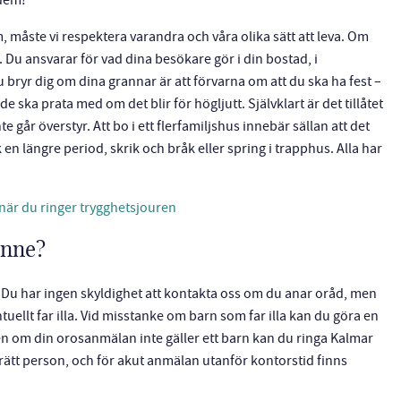
 dem!
måste vi respektera varandra och våra olika sätt att leva. Om
a. Du ansvarar för vad dina besökare gör i din bostad, i
u bryr dig om dina grannar är att förvarna om att du ska ha fest –
de ska prata med om det blir för högljutt. Självklart är det tillåtet
e går överstyr. Att bo i ett flerfamiljshus innebär sällan att det
en längre period, skrik och bråk eller spring i trapphus. Alla har
när du ringer trygghetsjouren
anne?
e? Du har ingen skyldighet att kontakta oss om du anar oråd, men
tuellt far illa. Vid misstanke om barn som far illa kan du göra en
en om din orosanmälan inte gäller ett barn kan du ringa Kalmar
 rätt person, och för akut anmälan utanför kontorstid finns