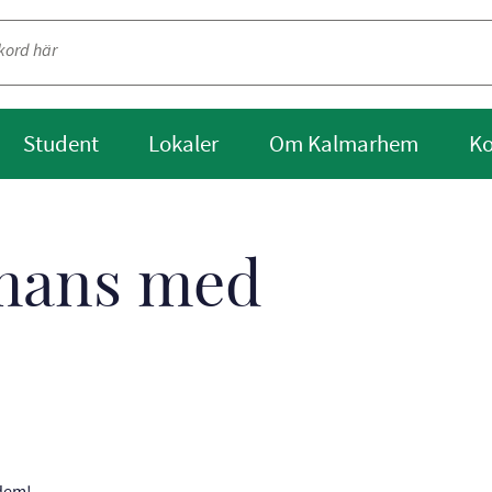
Student
Lokaler
Om Kalmarhem
Ko
mmans med