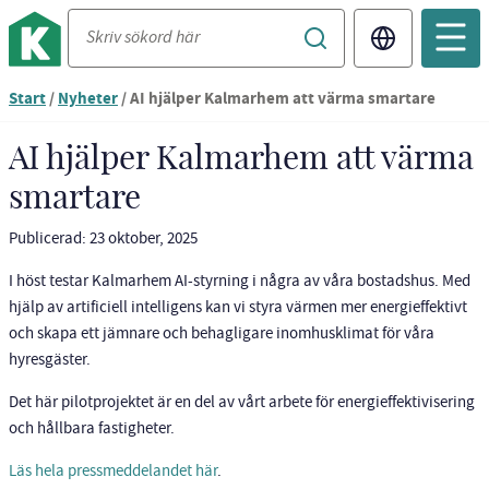
Translate
Du
Start
/
Nyheter
/
AI hjälper Kalmarhem att värma smartare
är
nu
AI hjälper Kalmarhem att värma
vid
smartare
innehållet
Publicerad: 23 oktober, 2025
I höst testar Kalmarhem AI-styrning i några av våra bostadshus. Med
hjälp av artificiell intelligens kan vi styra värmen mer energieffektivt
och skapa ett jämnare och behagligare inomhusklimat för våra
hyresgäster.
Det här pilotprojektet är en del av vårt arbete för energieffektivisering
och hållbara fastigheter.
Läs hela pressmeddelandet här
.