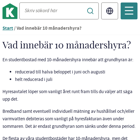
Translate
Du
Start
/
Vad innebär 10 månadershyra?
är
nu
Vad innebär 10 månadershyra?
vid
innehållet
En studentbostad med 10‑månadershyra innebär att grundhyran är:
reducerad till halva beloppet i juni och augusti
helt reducerad i juli
Hyresavtalet löper som vanligt året runt fram tills du väljer att säga
upp det.
Bredband samt eventuell individuell mätning av hushållsel och/eller
varmvatten debiteras som vanligt på hyresfakturan även under
sommaren. Det är endast grundhyran som sänks under denna period.
De flesta av våra studentbostäder har 10‑månadershyra, men det