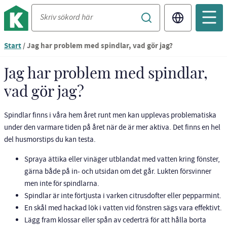
Translate
Du
Start
/
Jag har problem med spindlar, vad gör jag?
är
nu
Jag har problem med spindlar,
vid
vad gör jag?
innehållet
Spindlar finns i våra hem året runt men kan upplevas problematiska
under den varmare tiden på året när de är mer aktiva. Det finns en hel
del husmorstips du kan testa.
Spraya ättika eller vinäger utblandat med vatten kring fönster,
gärna både på in- och utsidan om det går. Lukten försvinner
men inte för spindlarna.
Spindlar är inte förtjusta i varken citrusdofter eller pepparmint.
En skål med hackad lök i vatten vid fönstren sägs vara effektivt.
Lägg fram klossar eller spån av cederträ för att hålla borta