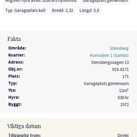
Angiven hyra avser 2026 års hyresnivå
Garageplats gemensam
Typ: Garageplats kall
Bredd: 2,32
Längd: 5,0
Fakta
Område:
Stensberg
Kvarter:
Konvaljen 1 (Gamla)
Adress:
Stensbergsvägen 13
Obj.nr:
015-8171
Plats:
171
Typ:
Garageplats gemensam
Yta:
12m²
Hyra:
630 kr
Byggt:
1972
Viktiga datum
Tillgänglig from:
Direkt