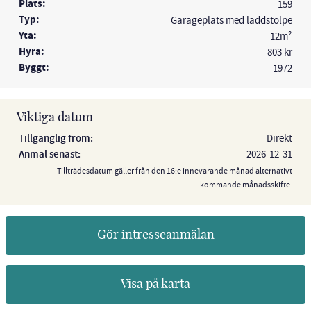
Plats:
159
Typ:
Garageplats med laddstolpe
Yta:
12m²
Hyra:
803 kr
Byggt:
1972
Viktiga datum
Tillgänglig from:
Direkt
Anmäl senast:
2026-12-31
Tillträdesdatum gäller från den 16:e innevarande månad alternativt
kommande månadsskifte.
Gör intresseanmälan
Visa på karta