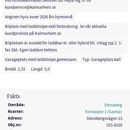
Vid intresseanmälan behöver du mejla reg.nr till
kundservice@kalmarhem.se
Angiven hyra avser 2026 års hyresnivå
Bilplats med laddstolpe exkl förbrukning. Se vår aktuella
kundprislista på Kalmarhem.se
Bilplatsen är avsedd för laddbar el- eller hybrid bil. Uttag typ 2. 1-
fas 16A. Egen laddare behövs.
Garageplats med laddstolpe gemensam
Typ: Garageplats kall
Bredd: 2,33
Längd: 5,0
Fakta
Område:
Stensberg
Kvarter:
Konvaljen 1 (Gamla)
Adress:
Stensbergsvägen 13
Obj.nr:
015-8159