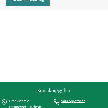
Läs mer om Stensberg
Kontaktuppgifter
Besöksadress:
Våra öppettider
Larmtorget 3, Kalmar