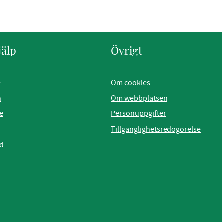
jälp
Övrigt
e
Om cookies
n
Om webbplatsen
e
Personuppgifter
Tillgänglighetsredogörelse
ad