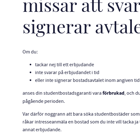
missar att svar
signerar avtale
Om du:
tackar nej till ett erbjudande
inte svarar på erbjudandet i tid
eller inte signerar bostadsavtalet inom angiven tid
förbrukad
anses din studentbostadsgaranti vara
, och d
pågående perioden.
Var därför noggrann att bara söka studentbostäder som pa
råkar intresseanmäla en bostad som du inte vill tacka ja 
annat erbjudande.