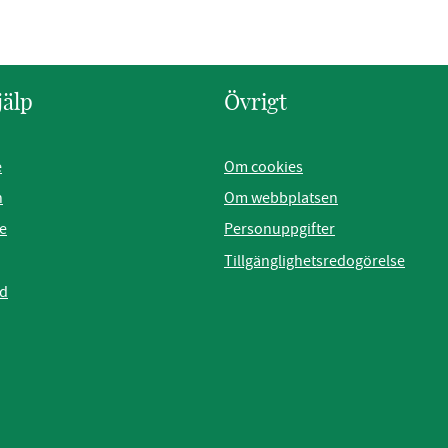
jälp
Övrigt
e
Om cookies
n
Om webbplatsen
e
Personuppgifter
Tillgänglighetsredogörelse
ad