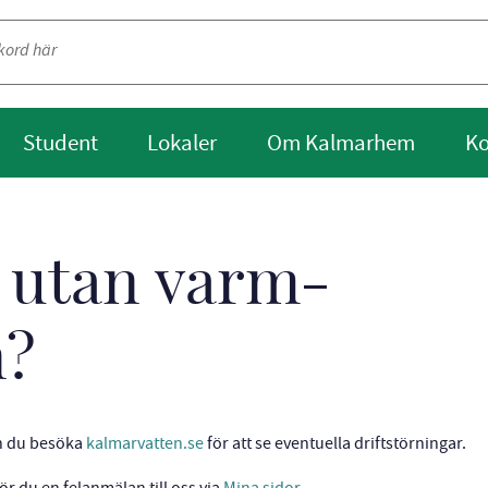
Student
Lokaler
Om Kalmarhem
Ko
t utan varm-
n?
an du besöka
kalmarvatten.se
för att se eventuella driftstörningar.