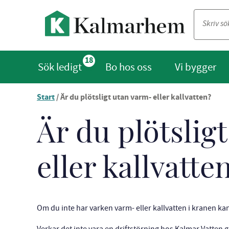
18
Sök ledigt
Bo hos oss
Vi bygger
Start
/
Är du plötsligt utan varm- eller kallvatten?
Du
är
nu
Är du plötslig
vid
innehållet
eller kallvatte
Om du inte har varken varm- eller kallvatten i kranen k