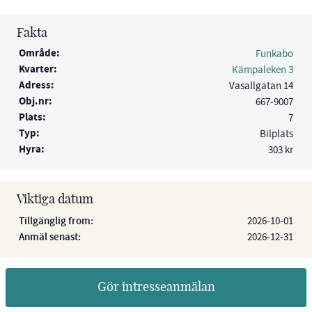
Fakta
Område:
Funkabo
Kvarter:
Kämpaleken 3
Adress:
Vasallgatan 14
Obj.nr:
667-9007
Plats:
7
Typ:
Bilplats
Hyra:
303 kr
Viktiga datum
Tillgänglig from:
2026-10-01
Anmäl senast:
2026-12-31
Gör intresseanmälan