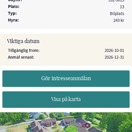
Obj.nr:
552-9013
Plats:
13
Typ:
Bilplats
Hyra:
243 kr
Viktiga datum
Tillgänglig from:
2026-10-01
Anmäl senast:
2026-12-31
Gör intresseanmälan
Visa på karta