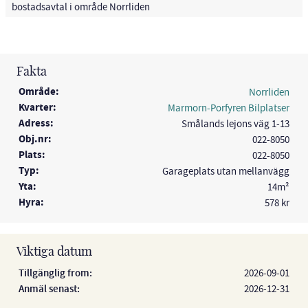
bostadsavtal i område Norrliden
Fakta
Område:
Norrliden
Kvarter:
Marmorn-Porfyren Bilplatser
Adress:
Smålands lejons väg 1-13
Obj.nr:
022-8050
Plats:
022-8050
Typ:
Garageplats utan mellanvägg
Yta:
14m²
Hyra:
578 kr
Viktiga datum
Tillgänglig from:
2026-09-01
Anmäl senast:
2026-12-31