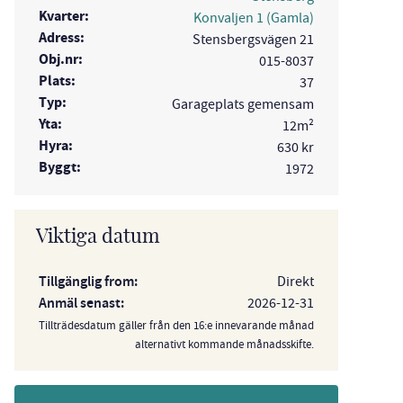
Kvarter:
Konvaljen 1 (Gamla)
Adress:
Stensbergsvägen 21
Obj.nr:
015-8037
Plats:
37
Typ:
Garageplats gemensam
Yta:
12m²
Hyra:
630 kr
Byggt:
1972
Viktiga datum
Tillgänglig from:
Direkt
Anmäl senast:
2026-12-31
Tillträdesdatum gäller från den 16:e innevarande månad
alternativt kommande månadsskifte.