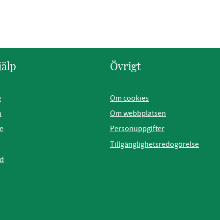
jälp
Övrigt
e
Om cookies
n
Om webbplatsen
e
Personuppgifter
Tillgänglighetsredogörelse
ad