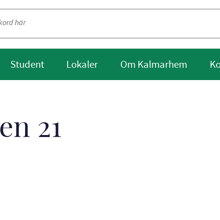
Student
Lokaler
Om Kalmarhem
Ko
en 21