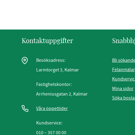
Kontaktuppgifter
Snabbh
Bli sökand
Besöksadress:
Felanmäla
Larmtorget 3, Kalmar
Kundservic
Fastighetskontor:
Mina sidor
Arrheniusgatan 2, Kalmar
Söka bost
Våra öppettider
Kundservice:
010 – 357 00 00