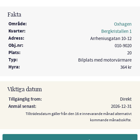
Fakta
Område:
Oxhagen
Kvarter:
Bergkristallen 1
Adress:
Arrheniusgatan 10-12
Obj.nr:
010-9020
Plats:
20
Typ:
Bilplats med motorvärmare
Hyra:
364 kr
Viktiga datum
Tillgänglig from:
Direkt
Anmäl senast:
2026-12-31
Tillträdesdatum gäller från den 16:e innevarande månad alternativt
kommande månadsskifte.